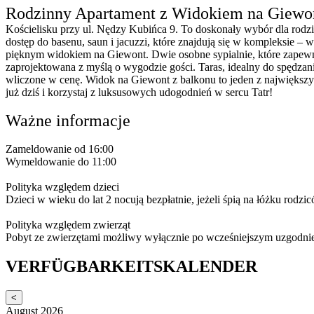
Rodzinny Apartament z Widokiem na Giew
Kościelisku przy ul. Nędzy Kubińca 9. To doskonały wybór dla rod
dostęp do basenu, saun i jacuzzi, które znajdują się w kompleksie 
pięknym widokiem na Giewont. Dwie osobne sypialnie, które zapewn
zaprojektowana z myślą o wygodzie gości. Taras, idealny do spędz
wliczone w cenę. Widok na Giewont z balkonu to jeden z największy
już dziś i korzystaj z luksusowych udogodnień w sercu Tatr!
Ważne informacje
Zameldowanie od 16:00
Wymeldowanie do 11:00
Polityka względem dzieci
Dzieci w wieku do lat 2 nocują bezpłatnie, jeżeli śpią na łóżku rodzi
Polityka względem zwierząt
Pobyt ze zwierzętami możliwy wyłącznie po wcześniejszym uzgodni
VERFÜGBARKEITSKALENDER
<
August 2026