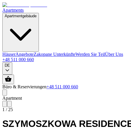
Apartments
Apartmentgebäude
Häuser
Angebote
Zakopane Unterkünfte
Werden Sie Teil
Über Uns
+48 511 000 660
DE
Büro & Reservierungen
+48 511 000 660
Apartment
1
/
25
SZYMOSZKOWA RESIDENCE