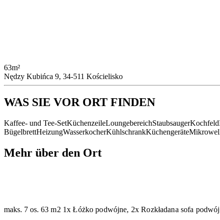
63m²
Nędzy Kubińca 9, 34-511 Kościelisko
WAS SIE VOR ORT FINDEN
Kaffee- und Tee-Set
Küchenzeile
Loungebereich
Staubsauger
Kochfeld
Bügelbrett
Heizung
Wasserkocher
Kühlschrank
Küchengeräte
Mikrowel
Mehr über den Ort
maks. 7 os.
63 m2
1x Łóżko podwójne, 2x Rozkładana sofa podwój