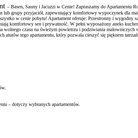
ont
– Basen, Sauny i Jacuzzi w Cenie! Zapraszamy do Apartamentu 
zin lub grupy przyjaciół, zapewniający komfortowy wypoczynek dla ma
– wszystko w cenie pobytu! Apartament oferuje: Przestronny i wygodny
iają komfortowy sen i prywatność. W pełni wyposażony aneks kuchen
ania wolnego czasu na świeżym powietrzu i podziwiania malowniczych 
ch atutów tego apartamentu, który pozwala cieszyć się pięknem tatrz
ców.
eniu – dotyczy wybranych apartamentów.