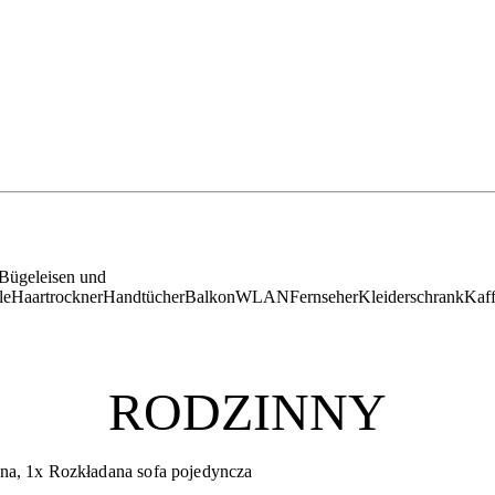
Bügeleisen und
le
Haartrockner
Handtücher
Balkon
WLAN
Fernseher
Kleiderschrank
Kaf
RODZINNY
na, 1x Rozkładana sofa pojedyncza