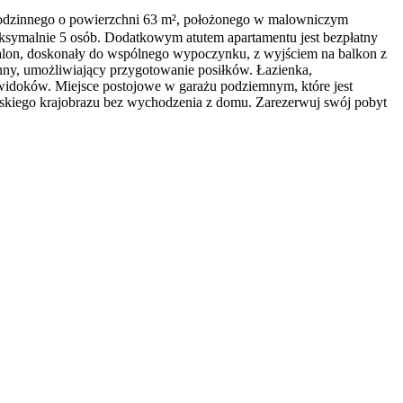
Rodzinnego o powierzchni 63 m², położonego w malowniczym
ksymalnie 5 osób. Dodatkowym atutem apartamentu jest bezpłatny
 salon, doskonały do wspólnego wypoczynku, z wyjściem na balkon z
ny, umożliwiający przygotowanie posiłków. Łazienka,
widoków. Miejsce postojowe w garażu podziemnym, które jest
ańskiego krajobrazu bez wychodzenia z domu. Zarezerwuj swój pobyt