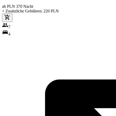
ab
PLN
370
Nacht
+ Zusätzliche Gebühren
:
220
PLN
7
4