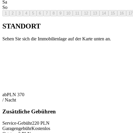
Sa
So
1
2
3
4
5
6
7
8
9
10
11
12
13
14
15
16
17
STANDORT
Sehen Sie sich die Immobilienlage auf der Karte unten an.
ab
PLN
370
/
Nacht
Zusätzliche Gebühren
Service-Gebühr
220
PLN
Garagengebühr
Kostenlos