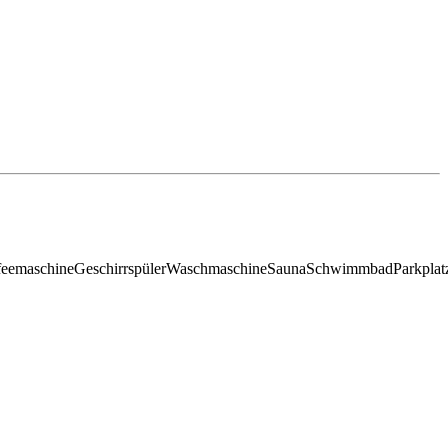
feemaschine
Geschirrspüler
Waschmaschine
Sauna
Schwimmbad
Parkplat