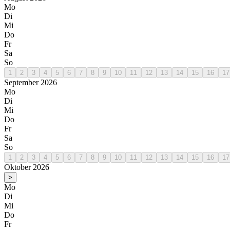
Mo
Di
Mi
Do
Fr
Sa
So
1
2
3
4
5
6
7
8
9
10
11
12
13
14
15
16
17
September 2026
Mo
Di
Mi
Do
Fr
Sa
So
1
2
3
4
5
6
7
8
9
10
11
12
13
14
15
16
17
Oktober 2026
>
Mo
Di
Mi
Do
Fr