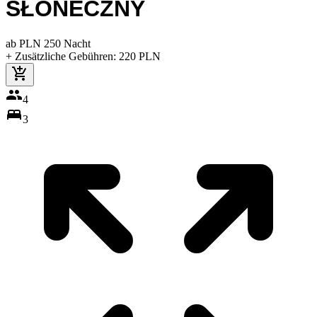
SŁONECZNY
ab
PLN
250
Nacht
+ Zusätzliche Gebühren
:
220
PLN
4
3