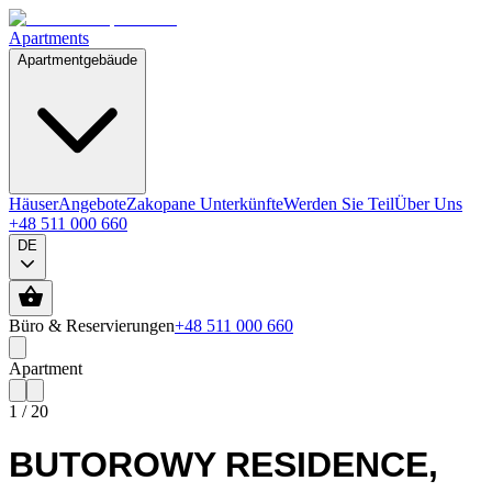
Apartments
Apartmentgebäude
Häuser
Angebote
Zakopane Unterkünfte
Werden Sie Teil
Über Uns
+48 511 000 660
DE
Büro & Reservierungen
+48 511 000 660
Apartment
1
/
20
BUTOROWY RESIDENCE
,