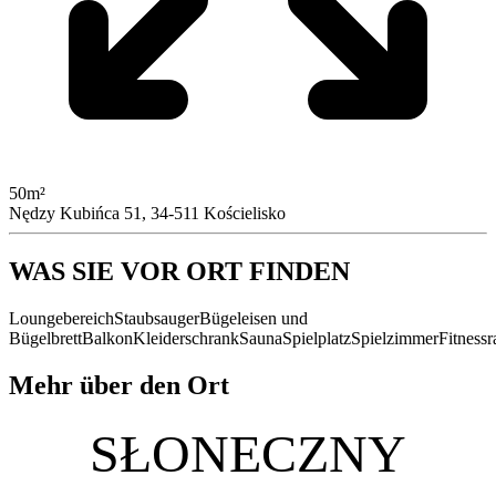
50m²
Nędzy Kubińca 51, 34-511 Kościelisko
WAS SIE VOR ORT FINDEN
Loungebereich
Staubsauger
Bügeleisen und
Bügelbrett
Balkon
Kleiderschrank
Sauna
Spielplatz
Spielzimmer
Fitness
Mehr über den Ort
SŁONECZNY