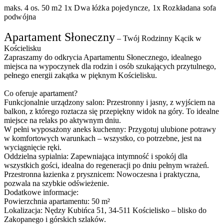
maks. 4 os.
50 m2
1x Dwa łóżka pojedyncze, 1x Rozkładana sofa
podwójna
Apartament Słoneczny
– Twój Rodzinny Kącik w
Kościelisku
Zapraszamy do odkrycia Apartamentu Słonecznego, idealnego
miejsca na wypoczynek dla rodzin i osób szukających przytulnego,
pełnego energii zakątka w pięknym Kościelisku.
Co oferuje apartament?
Funkcjonalnie urządzony salon: Przestronny i jasny, z wyjściem na
balkon, z którego roztacza się przepiękny widok na góry. To idealne
miejsce na relaks po aktywnym dniu.
W pełni wyposażony aneks kuchenny: Przygotuj ulubione potrawy
w komfortowych warunkach – wszystko, co potrzebne, jest na
wyciągnięcie ręki.
Oddzielna sypialnia: Zapewniająca intymność i spokój dla
wszystkich gości, idealna do regeneracji po dniu pełnym wrażeń.
Przestronna łazienka z prysznicem: Nowoczesna i praktyczna,
pozwala na szybkie odświeżenie.
Dodatkowe informacje:
Powierzchnia apartamentu: 50 m²
Lokalizacja: Nędzy Kubińca 51, 34-511 Kościelisko – blisko do
Zakopanego i górskich szlaków.