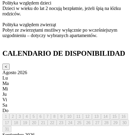
Polityka względem dzieci
Dzieci w wieku do lat 2 nocują bezpłatnie, jeżeli śpią na łóżku
rodziców.
Polityka względem zwierząt
Pobyt ze zwierzętami możliwy wyłącznie po wcześniejszym
uzgodnieniu – dotyczy wybranych apartamentów.
CALENDARIO DE DISPONIBILIDAD
<
Agosto 2026
Lu
Ma
Mi
Ju
Vi
Sa
Do
1
2
3
4
5
6
7
8
9
10
11
12
13
14
15
16
17
18
19
20
21
22
23
24
25
26
27
28
29
30
31
Septiembre 2026