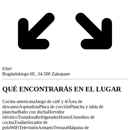
63m²
Bogdańskiego 6E, 34-500 Zakopane
QUÉ ENCONTRARÁS EN EL LUGAR
Cocina americana
Juego de café y té
Área de
descanso
Aspiradora
Placa de cocción
Plancha y tabla de
planchar
Baño con ducha
Hervidor
eléctrico
Tostadora
Refrigerador
Horno
Utensilios de
cocina
Toallas
Secador de
pelo
WiFi
Televisión
Armario
Terraza
Máquina de