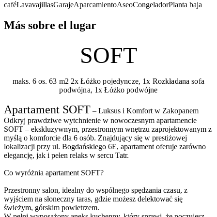
café
Lavavajillas
Garaje
Aparcamiento
Aseo
Congelador
Planta baja
Más sobre el lugar
SOFT
maks. 6 os.
63 m2
2x Łóżko pojedyncze, 1x Rozkładana sofa
podwójna, 1x Łóżko podwójne
Apartament SOFT
– Luksus i Komfort w Zakopanem
Odkryj prawdziwe wytchnienie w nowoczesnym apartamencie
SOFT – ekskluzywnym, przestronnym wnętrzu zaprojektowanym z
myślą o komforcie dla 6 osób. Znajdujący się w prestiżowej
lokalizacji przy ul. Bogdańskiego 6E, apartament oferuje zarówno
elegancję, jak i pełen relaks w sercu Tatr.
Co wyróżnia apartament SOFT?
Przestronny salon, idealny do wspólnego spędzania czasu, z
wyjściem na słoneczny taras, gdzie możesz delektować się
świeżym, górskim powietrzem.
W pełni wyposażony aneks kuchenny, który sprawi, że poczujesz