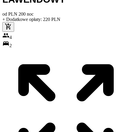
od
PLN
200
noc
+ Dodatkowe opłaty
:
220
PLN
4
2