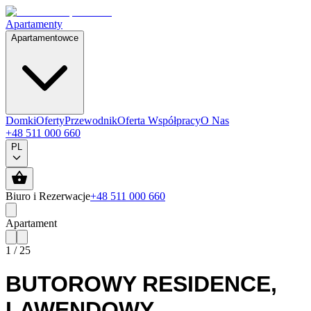
Apartamenty
Apartamentowce
Domki
Oferty
Przewodnik
Oferta Współpracy
O Nas
+48 511 000 660
PL
Biuro i Rezerwacje
+48 511 000 660
Apartament
1
/
25
BUTOROWY RESIDENCE
,
LAWENDOWY