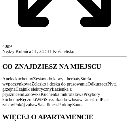
40m²
Nędzy Kubińca 51, 34-511 Kościelisko
CO ZNAJDZIESZ NA MIEJSCU
Aneks kuchenny
Zestaw do kawy i herbaty
Strefa
wypoczynkowa
Żelazko i deska do prasowania
Odkurzacz
Płyta
grzejna
Czajnik elektryczny
Łazienka z
prysznicem
Lodówka
Kuchenka mikrofalowa
Przybory
kuchenne
Ręczniki
WiFi
Suszarka do włosów
Taras
Grill
Plac
zabaw
Pokój zabaw
Sala fitness
Parking
Sauna
WIĘCEJ O APARTAMENCIE