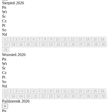
Sierpień 2026
Pn
Wt
Śr
Cz
Pt
So
Nd
1
2
3
4
5
6
7
8
9
10
11
12
13
14
15
16
17
18
19
20
21
22
23
24
25
26
27
28
29
30
31
Wrzesień 2026
Pn
Wt
Śr
Cz
Pt
So
Nd
1
2
3
4
5
6
7
8
9
10
11
12
13
14
15
16
17
18
19
20
21
22
23
24
25
26
27
28
29
30
Październik 2026
>
Pn