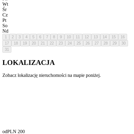
Wt
Śr
Cz
Pt
So
Nd
1
2
3
4
5
6
7
8
9
10
11
12
13
14
15
16
17
18
19
20
21
22
23
24
25
26
27
28
29
30
31
LOKALIZACJA
Zobacz lokalizację nieruchomości na mapie poniżej.
od
PLN
200