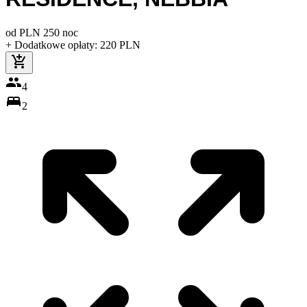
od
PLN
250
noc
+ Dodatkowe opłaty
:
220
PLN
4
2