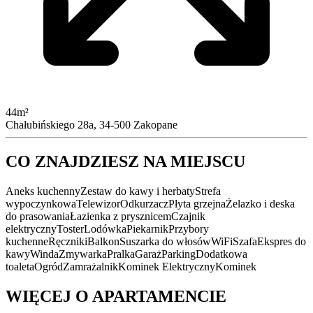
44m²
Chałubińskiego 28a, 34-500 Zakopane
CO ZNAJDZIESZ NA MIEJSCU
Aneks kuchenny
Zestaw do kawy i herbaty
Strefa
wypoczynkowa
Telewizor
Odkurzacz
Płyta grzejna
Żelazko i deska
do prasowania
Łazienka z prysznicem
Czajnik
elektryczny
Toster
Lodówka
Piekarnik
Przybory
kuchenne
Ręczniki
Balkon
Suszarka do włosów
WiFi
Szafa
Ekspres do
kawy
Winda
Zmywarka
Pralka
Garaż
Parking
Dodatkowa
toaleta
Ogród
Zamrażalnik
Kominek Elektryczny
Kominek
WIĘCEJ O APARTAMENCIE