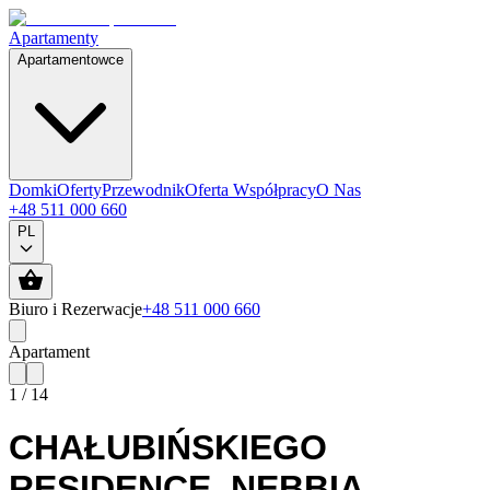
Apartamenty
Apartamentowce
Domki
Oferty
Przewodnik
Oferta Współpracy
O Nas
+48 511 000 660
PL
Biuro i Rezerwacje
+48 511 000 660
Apartament
1
/
14
CHAŁUBIŃSKIEGO
RESIDENCE
,
NEBBIA