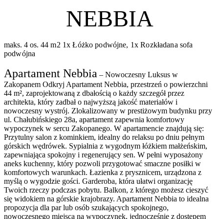
NEBBIA
maks. 4 os.
44 m2
1x Łóżko podwójne, 1x Rozkładana sofa
podwójna
Apartament Nebbia
– Nowoczesny Luksus w
Zakopanem Odkryj Apartament Nebbia, przestrzeń o powierzchni
44 m², zaprojektowaną z dbałością o każdy szczegół przez
architekta, który zadbał o najwyższą jakość materiałów i
nowoczesny wystrój. Zlokalizowany w prestiżowym budynku przy
ul. Chałubińskiego 28a, apartament zapewnia komfortowy
wypoczynek w sercu Zakopanego. W apartamencie znajdują się:
Przytulny salon z kominkiem, idealny do relaksu po dniu pełnym
górskich wędrówek. Sypialnia z wygodnym łóżkiem małżeńskim,
zapewniająca spokojny i regenerujący sen. W pełni wyposażony
aneks kuchenny, który pozwoli przygotować smaczne posiłki w
komfortowych warunkach. Łazienka z prysznicem, urządzona z
myślą o wygodzie gości. Garderoba, która ułatwi organizację
Twoich rzeczy podczas pobytu. Balkon, z którego możesz cieszyć
się widokiem na górskie krajobrazy. Apartament Nebbia to idealna
propozycja dla par lub osób szukających spokojnego,
nowoczesnego miejsca na wypoczynek, jednocześnie z dostępem