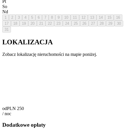
Pt
So
Nd
1
2
3
4
5
6
7
8
9
10
11
12
13
14
15
16
17
18
19
20
21
22
23
24
25
26
27
28
29
30
31
LOKALIZACJA
Zobacz lokalizację nieruchomości na mapie poniżej.
od
PLN
250
/
noc
Dodatkowe opłaty