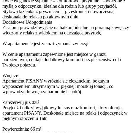
Dwie eleganckie sypialnie – komfortowe, przytulne i stworzone z
myślą o odpoczynku, idealne dla rodzin lub grupy przyjaciół.
Stylowa łazienka z prysznicem – przestronna i nowoczesna,
doskonała do relaksu po aktywnym dniu.
Dodatkowe Udogodnienia
Z salonu prowadzi wyjście na balkon, idealne na poranną kawę czy
wieczorny relaks z widokiem na otaczającą przyrodę.
W apartamencie jest zakaz trzymania zwierząt.
W cenie apartamentu zapewnione jest miejsce w garażu
podziemnym, co daje dodatkowy komfort i bezpieczeństwo dla
Twojego pojazdu.
Wnętrze
Apartament PISANY wyróżnia się eleganckim, bogatym
wyposażeniem utrzymanym w pięknej, morskiej tonacji, co
wprowadza do wnętrza harmonię i spokój.
Zarezerwuj już dziś!
Przyjedź i odkryj wyjątkowy luksus oraz komfort, który oferuje
apartament PISANY. Doskonałe miejsce na relaks i odpoczynek w
pięknym otoczeniu Tatr.
Powierzchnia: 66 m²