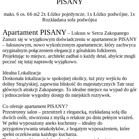
PISANY
maks. 6 os.
66 m2
2x Łóżko pojedyncze, 1x Łóżko podwójne, 1x
Rozkładana sofa podwójna
Apartament PISANY
– Luksus w Sercu Zakopanego
Zanurz się w wyjątkowym doświadczeniu w apartamencie PISANY
– luksusowym, nowo wykończonym apartamencie, który zachwyca
oryginalnym połączeniem elegancji z góralskim folklorem.
Projektując to miejsce, architekt zadbał o każdy detal, abyście mogli
poczuć się tutaj naprawdę wyjątkowo.
Idealna Lokalizacja
Doskonała lokalizacja w spokojnej okolicy, tuż przy wejściu do
doliny Strążyskiej, zapewnia bliskość do majestatycznych Tatr oraz
głównych atrakcji Zakopanego. To idealne miejsce na wypad do gór
i jednocześnie wygodny dostęp do miejskich rozrywek.
Co oferuje apartament PISANY?
Przestronny salon – przestrzeń z elegancką, rozkładaną sofą dla
dwóch osób, stworzona z myślą o relaksie po dniu pełnym wrażeń.
W pełni wyposażony aneks kuchenny – idealny do
przygotowywania smakołyków, z bogatym wyposażeniem, które
spełni oczekiwania każdego kucharza.