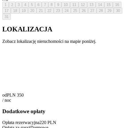
1
2
3
4
5
6
7
8
9
10
11
12
13
14
15
16
17
18
19
20
21
22
23
24
25
26
27
28
29
30
31
LOKALIZACJA
Zobacz lokalizację nieruchomości na mapie poniżej.
od
PLN
350
/
noc
Dodatkowe opłaty
Opłata rezerwacyjna
220
PLN
Opłata za garaż
Darmowe