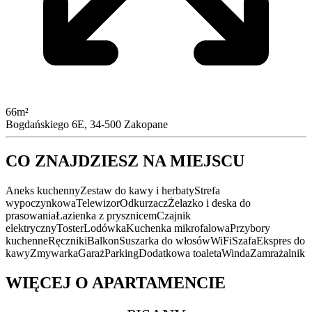
66m²
Bogdańskiego 6E, 34-500 Zakopane
CO ZNAJDZIESZ NA MIEJSCU
Aneks kuchenny
Zestaw do kawy i herbaty
Strefa
wypoczynkowa
Telewizor
Odkurzacz
Żelazko i deska do
prasowania
Łazienka z prysznicem
Czajnik
elektryczny
Toster
Lodówka
Kuchenka mikrofalowa
Przybory
kuchenne
Ręczniki
Balkon
Suszarka do włosów
WiFi
Szafa
Ekspres do
kawy
Zmywarka
Garaż
Parking
Dodatkowa toaleta
Winda
Zamrażalnik
WIĘCEJ O APARTAMENCIE