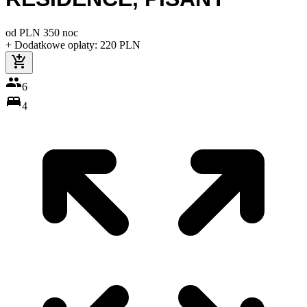
od
PLN
350
noc
+ Dodatkowe opłaty
:
220
PLN
6
4