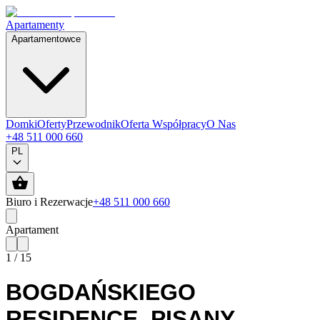
Apartamenty
Apartamentowce
Domki
Oferty
Przewodnik
Oferta Współpracy
O Nas
+48 511 000 660
PL
Biuro i Rezerwacje
+48 511 000 660
Apartament
1
/
15
BOGDAŃSKIEGO
RESIDENCE
,
PISANY