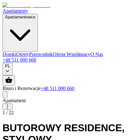
Apartamenty
Apartamentowce
Domki
Oferty
Przewodnik
Oferta Współpracy
O Nas
+48 511 000 660
PL
Biuro i Rezerwacje
+48 511 000 660
Apartament
1
/
22
BUTOROWY RESIDENCE
,
STYLOWY