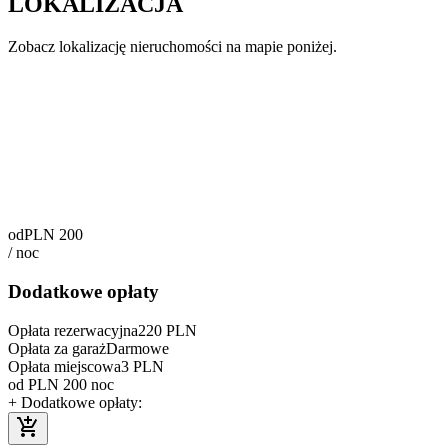
LOKALIZACJA
Zobacz lokalizację nieruchomości na mapie poniżej.
od
PLN
200
/
noc
Dodatkowe opłaty
Opłata rezerwacyjna
220
PLN
Opłata za garaż
Darmowe
Opłata miejscowa
3
PLN
od
PLN
200
noc
+ Dodatkowe opłaty
: