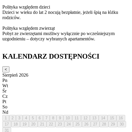
Polityka względem dzieci
Dzieci w wieku do lat 2 nocują bezpłatnie, jeżeli śpią na łóżku
rodziców.
Polityka względem zwierząt
Pobyt ze zwierzętami możliwy wyłącznie po wcześniejszym
uzgodnieniu – dotyczy wybranych apartamentów.
KALENDARZ DOSTĘPNOŚCI
<
Sierpień 2026
Pn
Wt
Śr
Cz
Pt
So
Nd
1
2
3
4
5
6
7
8
9
10
11
12
13
14
15
16
17
18
19
20
21
22
23
24
25
26
27
28
29
30
31