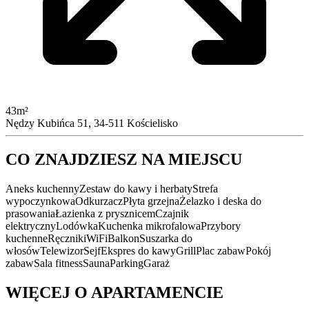
43m²
Nędzy Kubińca 51, 34-511 Kościelisko
CO ZNAJDZIESZ NA MIEJSCU
Aneks kuchenny
Zestaw do kawy i herbaty
Strefa
wypoczynkowa
Odkurzacz
Płyta grzejna
Żelazko i deska do
prasowania
Łazienka z prysznicem
Czajnik
elektryczny
Lodówka
Kuchenka mikrofalowa
Przybory
kuchenne
Ręczniki
WiFi
Balkon
Suszarka do
włosów
Telewizor
Sejf
Ekspres do kawy
Grill
Plac zabaw
Pokój
zabaw
Sala fitness
Sauna
Parking
Garaż
WIĘCEJ O APARTAMENCIE