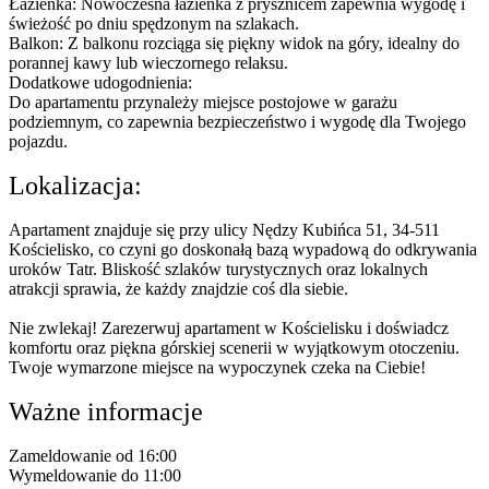
Łazienka: Nowoczesna łazienka z prysznicem zapewnia wygodę i
świeżość po dniu spędzonym na szlakach.
Balkon: Z balkonu rozciąga się piękny widok na góry, idealny do
porannej kawy lub wieczornego relaksu.
Dodatkowe udogodnienia:
Do apartamentu przynależy miejsce postojowe w garażu
podziemnym, co zapewnia bezpieczeństwo i wygodę dla Twojego
pojazdu.
Lokalizacja:
Apartament znajduje się przy ulicy Nędzy Kubińca 51, 34-511
Kościelisko, co czyni go doskonałą bazą wypadową do odkrywania
uroków Tatr. Bliskość szlaków turystycznych oraz lokalnych
atrakcji sprawia, że każdy znajdzie coś dla siebie.
Nie zwlekaj! Zarezerwuj apartament w Kościelisku i doświadcz
komfortu oraz piękna górskiej scenerii w wyjątkowym otoczeniu.
Twoje wymarzone miejsce na wypoczynek czeka na Ciebie!
Ważne informacje
Zameldowanie od 16:00
Wymeldowanie do 11:00