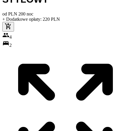
od
PLN
200
noc
+ Dodatkowe opłaty
:
220
PLN
4
2