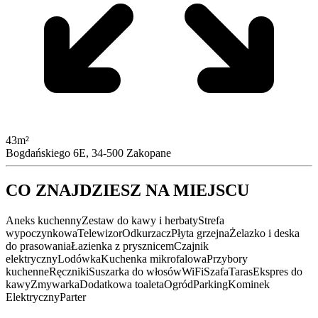
43m²
Bogdańskiego 6E, 34-500 Zakopane
CO ZNAJDZIESZ NA MIEJSCU
Aneks kuchenny
Zestaw do kawy i herbaty
Strefa
wypoczynkowa
Telewizor
Odkurzacz
Płyta grzejna
Żelazko i deska
do prasowania
Łazienka z prysznicem
Czajnik
elektryczny
Lodówka
Kuchenka mikrofalowa
Przybory
kuchenne
Ręczniki
Suszarka do włosów
WiFi
Szafa
Taras
Ekspres do
kawy
Zmywarka
Dodatkowa toaleta
Ogród
Parking
Kominek
Elektryczny
Parter