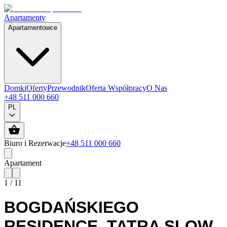
Apartamenty
Apartamentowce
Domki
Oferty
Przewodnik
Oferta Współpracy
O Nas
+48 511 000 660
PL
Biuro i Rezerwacje
+48 511 000 660
Apartament
1
/
11
BOGDAŃSKIEGO
RESIDENCE
,
TATRA SLOW