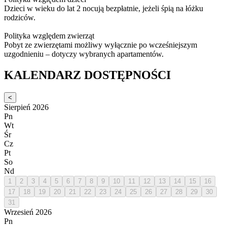
Dzieci w wieku do lat 2 nocują bezpłatnie, jeżeli śpią na łóżku
rodziców.
Polityka względem zwierząt
Pobyt ze zwierzętami możliwy wyłącznie po wcześniejszym
uzgodnieniu – dotyczy wybranych apartamentów.
KALENDARZ DOSTĘPNOŚCI
<
Sierpień 2026
Pn
Wt
Śr
Cz
Pt
So
Nd
1
2
3
4
5
6
7
8
9
10
11
12
13
14
15
16
17
18
19
20
21
22
23
24
25
26
27
28
29
30
31
Wrzesień 2026
Pn