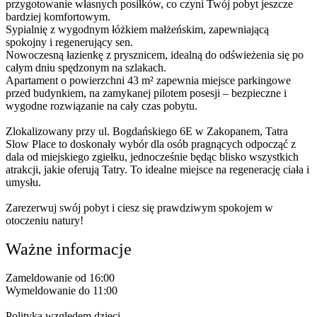
przygotowanie własnych posiłków, co czyni Twój pobyt jeszcze
bardziej komfortowym.
Sypialnię z wygodnym łóżkiem małżeńskim, zapewniającą
spokojny i regenerujący sen.
Nowoczesną łazienkę z prysznicem, idealną do odświeżenia się po
całym dniu spędzonym na szlakach.
Apartament o powierzchni 43 m² zapewnia miejsce parkingowe
przed budynkiem, na zamykanej pilotem posesji – bezpieczne i
wygodne rozwiązanie na cały czas pobytu.
Zlokalizowany przy ul. Bogdańskiego 6E w Zakopanem, Tatra
Slow Place to doskonały wybór dla osób pragnących odpocząć z
dala od miejskiego zgiełku, jednocześnie będąc blisko wszystkich
atrakcji, jakie oferują Tatry. To idealne miejsce na regenerację ciała i
umysłu.
Zarezerwuj swój pobyt i ciesz się prawdziwym spokojem w
otoczeniu natury!
Ważne informacje
Zameldowanie od 16:00
Wymeldowanie do 11:00
Polityka względem dzieci