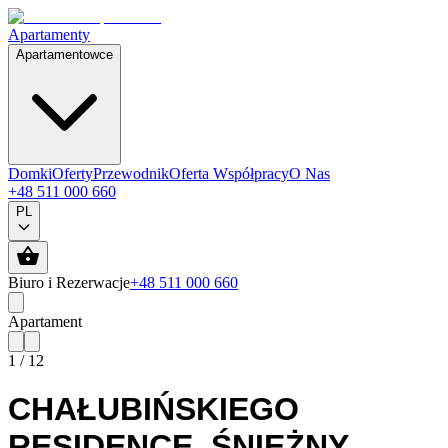
Apartamenty
Apartamentowce
Domki
Oferty
Przewodnik
Oferta Współpracy
O Nas
+48 511 000 660
PL
Biuro i Rezerwacje
+48 511 000 660
Apartament
1
/
12
CHAŁUBIŃSKIEGO
RESIDENCE
,
ŚNIEŻNY