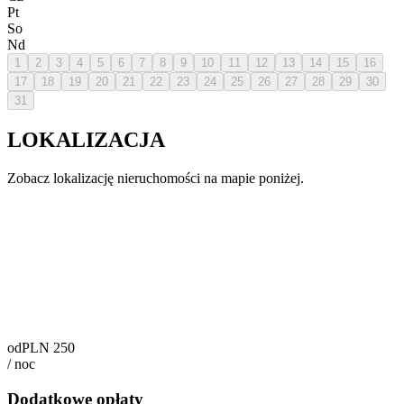
Pt
So
Nd
1
2
3
4
5
6
7
8
9
10
11
12
13
14
15
16
17
18
19
20
21
22
23
24
25
26
27
28
29
30
31
LOKALIZACJA
Zobacz lokalizację nieruchomości na mapie poniżej.
od
PLN
250
/
noc
Dodatkowe opłaty