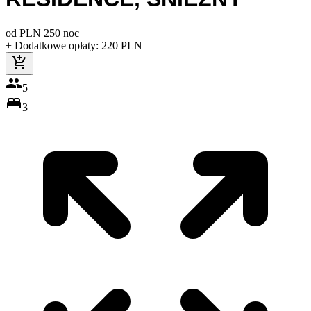
od
PLN
250
noc
+ Dodatkowe opłaty
:
220
PLN
5
3