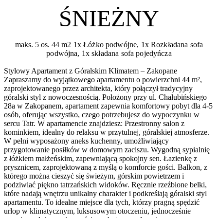
ŚNIEŻNY
maks. 5 os.
44 m2
1x Łóżko podwójne, 1x Rozkładana sofa
podwójna, 1x składana sofa pojedyńcza
Stylowy Apartament z Góralskim Klimatem – Zakopane
Zapraszamy do wyjątkowego apartamentu o powierzchni 44 m²,
zaprojektowanego przez architekta, który połączył tradycyjny
góralski styl z nowoczesnością. Położony przy ul. Chałubińskiego
28a w Zakopanem, apartament zapewnia komfortowy pobyt dla 4-5
osób, oferując wszystko, czego potrzebujesz do wypoczynku w
sercu Tatr. W apartamencie znajdziesz: Przestronny salon z
kominkiem, idealny do relaksu w przytulnej, góralskiej atmosferze.
W pełni wyposażony aneks kuchenny, umożliwiający
przygotowanie posiłków w domowym zaciszu. Wygodną sypialnię
z łóżkiem małżeńskim, zapewniającą spokojny sen. Łazienkę z
prysznicem, zaprojektowaną z myślą o komforcie gości. Balkon, z
którego można cieszyć się świeżym, górskim powietrzem i
podziwiać piękno tatrzańskich widoków. Ręcznie rzeźbione belki,
które nadają wnętrzu unikalny charakter i podkreślają góralski styl
apartamentu. To idealne miejsce dla tych, którzy pragną spędzić
urlop w klimatycznym, luksusowym otoczeniu, jednocześnie