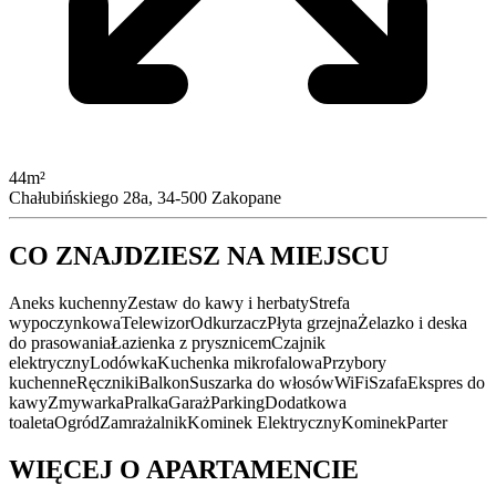
44m²
Chałubińskiego 28a, 34-500 Zakopane
CO ZNAJDZIESZ NA MIEJSCU
Aneks kuchenny
Zestaw do kawy i herbaty
Strefa
wypoczynkowa
Telewizor
Odkurzacz
Płyta grzejna
Żelazko i deska
do prasowania
Łazienka z prysznicem
Czajnik
elektryczny
Lodówka
Kuchenka mikrofalowa
Przybory
kuchenne
Ręczniki
Balkon
Suszarka do włosów
WiFi
Szafa
Ekspres do
kawy
Zmywarka
Pralka
Garaż
Parking
Dodatkowa
toaleta
Ogród
Zamrażalnik
Kominek Elektryczny
Kominek
Parter
WIĘCEJ O APARTAMENCIE