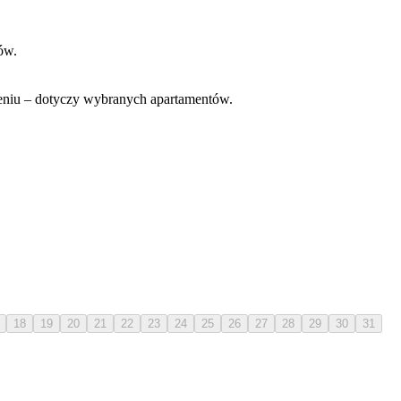
ców.
eniu – dotyczy wybranych apartamentów.
18
19
20
21
22
23
24
25
26
27
28
29
30
31