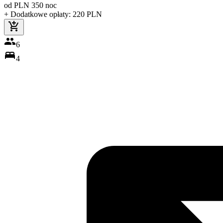
od
PLN
350
noc
+ Dodatkowe opłaty
:
220
PLN
6
4