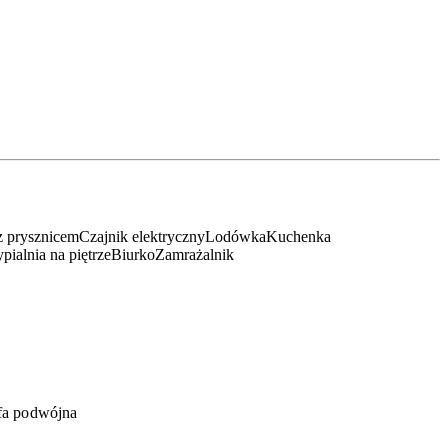
z prysznicem
Czajnik elektryczny
Lodówka
Kuchenka
pialnia na piętrze
Biurko
Zamrażalnik
fa podwójna