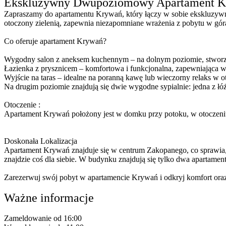
Ekskluzywny Dwupoziomowy Apartament 
Zapraszamy do apartamentu Krywań, który łączy w sobie ekskluzy
otoczony zielenią, zapewnia niezapomniane wrażenia z pobytu w górac
Co oferuje apartament Krywań?
Wygodny salon z aneksem kuchennym – na dolnym poziomie, stworzo
Łazienka z prysznicem – komfortowa i funkcjonalna, zapewniająca 
Wyjście na taras – idealne na poranną kawę lub wieczorny relaks w o
Na drugim poziomie znajdują się dwie wygodne sypialnie: jedna z ł
Otoczenie :
Apartament Krywań położony jest w domku przy potoku, w otoczeniu z
Doskonała Lokalizacja
Apartament Krywań znajduje się w centrum Zakopanego, co sprawia, ż
znajdzie coś dla siebie. W budynku znajdują się tylko dwa apartamen
Zarezerwuj swój pobyt w apartamencie Krywań i odkryj komfort oraz
Ważne informacje
Zameldowanie od 16:00