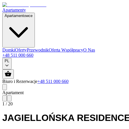
Apartamenty
Apartamentowce
Domki
Oferty
Przewodnik
Oferta Współpracy
O Nas
+48 511 000 660
PL
Biuro i Rezerwacje
+48 511 000 660
Apartament
1
/
20
JAGIELLOŃSKA RESIDENC