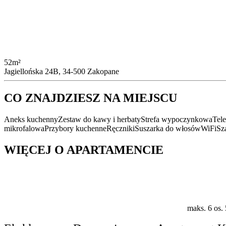
52m²
Jagiellońska 24B, 34-500 Zakopane
CO ZNAJDZIESZ NA MIEJSCU
Aneks kuchenny
Zestaw do kawy i herbaty
Strefa wypoczynkowa
Tel
mikrofalowa
Przybory kuchenne
Ręczniki
Suszarka do włosów
WiFi
Sz
WIĘCEJ O APARTAMENCIE
maks. 6 os.