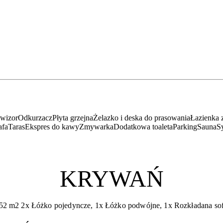
ewizor
Odkurzacz
Płyta grzejna
Żelazko i deska do prasowania
Łazienka 
afa
Taras
Ekspres do kawy
Zmywarka
Dodatkowa toaleta
Parking
Sauna
Sy
KRYWAŃ
52 m2
2x Łóżko pojedyncze, 1x Łóżko podwójne, 1x Rozkładana so