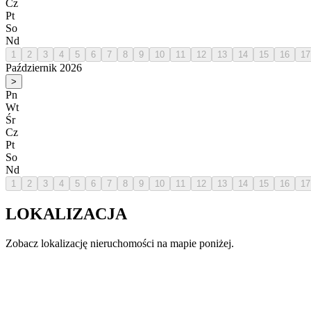
Cz
Pt
So
Nd
1
2
3
4
5
6
7
8
9
10
11
12
13
14
15
16
17
Październik 2026
>
Pn
Wt
Śr
Cz
Pt
So
Nd
1
2
3
4
5
6
7
8
9
10
11
12
13
14
15
16
17
LOKALIZACJA
Zobacz lokalizację nieruchomości na mapie poniżej.