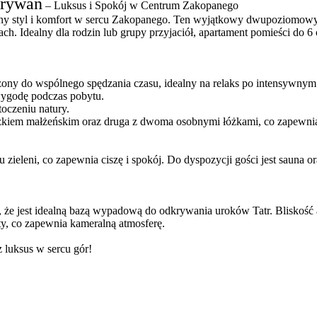
Krywań
– Luksus i Spokój w Centrum Zakopanego
wny styl i komfort w sercu Zakopanego. Ten wyjątkowy dwupoziomow
h. Idealny dla rodzin lub grupy przyjaciół, apartament pomieści do 6 
ny do wspólnego spędzania czasu, idealny na relaks po intensywnym
wygodę podczas pobytu.
toczeniu natury.
óżkiem małżeńskim oraz druga z dwoma osobnymi łóżkami, co zapewnia
ieleni, co zapewnia ciszę i spokój. Do dyspozycji gości jest sauna 
e jest idealną bazą wypadową do odkrywania uroków Tatr. Bliskość atr
ty, co zapewnia kameralną atmosferę.
 luksus w sercu gór!