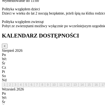
Wymeldowanie do 11:00
Polityka względem dzieci
Dzieci w wieku do lat 2 nocują bezpłatnie, jeżeli śpią na łóżku rodzi
Polityka względem zwierząt
Pobyt ze zwierzętami możliwy wyłącznie po wcześniejszym uzgodni
KALENDARZ DOSTĘPNOŚCI
<
Sierpień 2026
Pn
Wt
Śr
Cz
Pt
So
Nd
1
2
3
4
5
6
7
8
9
10
11
12
13
14
15
16
17
Wrzesień 2026
Pn
Wt
Śr