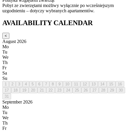
Polityka względem zwierząt
Pobyt ze zwierzętami możliwy wyłącznie po wcześniejszym
uzgodnieniu – dotyczy wybranych apartamentów.
AVAILABILITY CALENDAR
<
August 2026
Mo
Tu
We
Th
Fr
Sa
Su
1
2
3
4
5
6
7
8
9
10
11
12
13
14
15
16
17
18
19
20
21
22
23
24
25
26
27
28
29
30
31
September 2026
Mo
Tu
We
Th
Fr