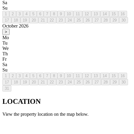
Sa
Su
1
2
3
4
5
6
7
8
9
10
11
12
13
14
15
16
17
18
19
20
21
22
23
24
25
26
27
28
29
30
October 2026
>
Mo
Tu
We
Th
Fr
Sa
Su
1
2
3
4
5
6
7
8
9
10
11
12
13
14
15
16
17
18
19
20
21
22
23
24
25
26
27
28
29
30
31
LOCATION
View the property location on the map below.