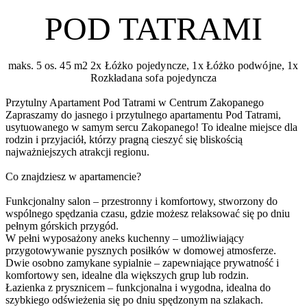
POD TATRAMI
maks. 5 os.
45 m2
2x Łóżko pojedyncze, 1x Łóżko podwójne, 1x
Rozkładana sofa pojedyncza
Przytulny Apartament Pod Tatrami w Centrum Zakopanego
Zapraszamy do jasnego i przytulnego apartamentu Pod Tatrami,
usytuowanego w samym sercu Zakopanego! To idealne miejsce dla
rodzin i przyjaciół, którzy pragną cieszyć się bliskością
najważniejszych atrakcji regionu.
Co znajdziesz w apartamencie?
Funkcjonalny salon – przestronny i komfortowy, stworzony do
wspólnego spędzania czasu, gdzie możesz relaksować się po dniu
pełnym górskich przygód.
W pełni wyposażony aneks kuchenny – umożliwiający
przygotowywanie pysznych posiłków w domowej atmosferze.
Dwie osobno zamykane sypialnie – zapewniające prywatność i
komfortowy sen, idealne dla większych grup lub rodzin.
Łazienka z prysznicem – funkcjonalna i wygodna, idealna do
szybkiego odświeżenia się po dniu spędzonym na szlakach.