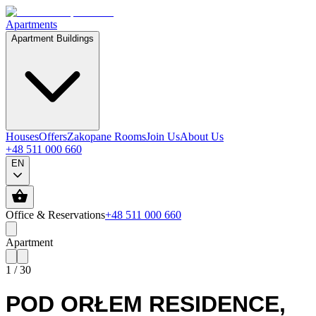
Apartments
Apartment Buildings
Houses
Offers
Zakopane Rooms
Join Us
About Us
+48 511 000 660
EN
Office & Reservations
+48 511 000 660
Apartment
1
/
30
POD ORŁEM RESIDENCE
,