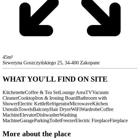
45m²
Seweryna Goszczyńskiego 25, 34-400 Zakopane
WHAT YOU'LL FIND ON SITE
Kitchenette
Coffee & Tea Set
Lounge Area
TV
Vacuum
Cleaner
Cooktop
Iron & Ironing Board
Bathroom with
Shower
Electric Kettle
Refrigerator
Microwave
Kitchen
Utensils
Towels
Balcony
Hair Dryer
WiFi
Wardrobe
Coffee
Machine
Elevator
Dishwasher
Washing
Machine
Garage
Parking
Toilet
Freezer
Electric Fireplace
Fireplace
More about the place