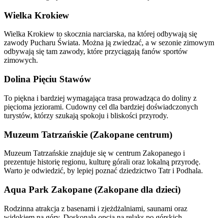
Wielka Krokiew
Wielka Krokiew to skocznia narciarska, na której odbywają się
zawody Pucharu Świata. Można ją zwiedzać, a w sezonie zimowym
odbywają się tam zawody, które przyciągają fanów sportów
zimowych.
Dolina Pięciu Stawów
To piękna i bardziej wymagająca trasa prowadząca do doliny z
pięcioma jeziorami. Cudowny cel dla bardziej doświadczonych
turystów, którzy szukają spokoju i bliskości przyrody.
Muzeum Tatrzańskie (Zakopane centrum)
Muzeum Tatrzańskie znajduje się w centrum Zakopanego i
prezentuje historię regionu, kulturę górali oraz lokalną przyrodę.
Warto je odwiedzić, by lepiej poznać dziedzictwo Tatr i Podhala.
Aqua Park Zakopane (Zakopane dla dzieci)
Rodzinna atrakcja z basenami i zjeżdżalniami, saunami oraz
widokiem na góry. Doskonała opcja na relaks po górskich