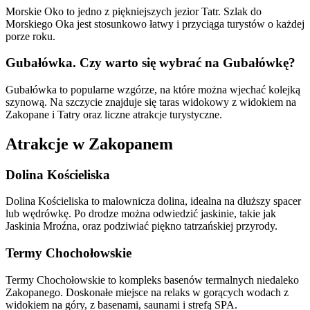
Morskie Oko to jedno z piękniejszych jezior Tatr. Szlak do
Morskiego Oka jest stosunkowo łatwy i przyciąga turystów o każdej
porze roku.
Gubałówka. Czy warto się wybrać na Gubałówkę?
Gubałówka to popularne wzgórze, na które można wjechać kolejką
szynową. Na szczycie znajduje się taras widokowy z widokiem na
Zakopane i Tatry oraz liczne atrakcje turystyczne.
Atrakcje w Zakopanem
Dolina Kościeliska
Dolina Kościeliska to malownicza dolina, idealna na dłuższy spacer
lub wędrówkę. Po drodze można odwiedzić jaskinie, takie jak
Jaskinia Mroźna, oraz podziwiać piękno tatrzańskiej przyrody.
Termy Chochołowskie
Termy Chochołowskie to kompleks basenów termalnych niedaleko
Zakopanego. Doskonałe miejsce na relaks w gorących wodach z
widokiem na góry, z basenami, saunami i strefą SPA.