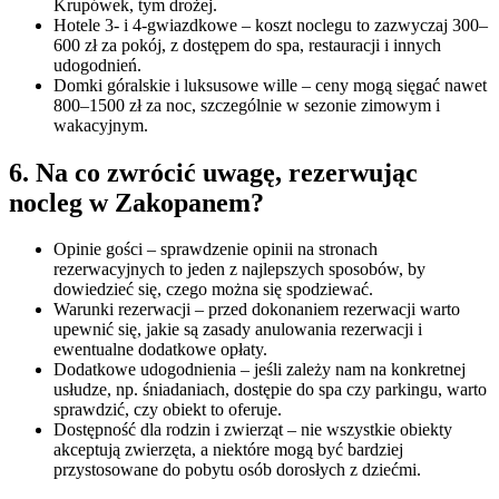
Krupówek, tym drożej.
Hotele 3- i 4-gwiazdkowe – koszt noclegu to zazwyczaj 300–
600 zł za pokój, z dostępem do spa, restauracji i innych
udogodnień.
Domki góralskie i luksusowe wille – ceny mogą sięgać nawet
800–1500 zł za noc, szczególnie w sezonie zimowym i
wakacyjnym.
6. Na co zwrócić uwagę, rezerwując
nocleg w Zakopanem?
Opinie gości – sprawdzenie opinii na stronach
rezerwacyjnych to jeden z najlepszych sposobów, by
dowiedzieć się, czego można się spodziewać.
Warunki rezerwacji – przed dokonaniem rezerwacji warto
upewnić się, jakie są zasady anulowania rezerwacji i
ewentualne dodatkowe opłaty.
Dodatkowe udogodnienia – jeśli zależy nam na konkretnej
usłudze, np. śniadaniach, dostępie do spa czy parkingu, warto
sprawdzić, czy obiekt to oferuje.
Dostępność dla rodzin i zwierząt – nie wszystkie obiekty
akceptują zwierzęta, a niektóre mogą być bardziej
przystosowane do pobytu osób dorosłych z dziećmi.