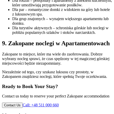
Dla rodzin – pensjonaty i apartamenty z aneksem kuchennym,
które umożliwiają przygotowanie posiłków.
Dla par – romantyczne domki z widokiem na góry lub hotele
z luksusowym spa.
Dla grup znajomych – wynajem większego apartamentu lub
domku.
Dla turystów aktywnych – schroniska górskie lub noclegi w
pobliżu popularnych szlaków i stoków narciarskich.
9. Zakopane noclegi w Apartamentowach
Zakopane to miejsce, które ma wiele do zaoferowania. Dobrze
wybrany nocleg sprawi, że czas spędzony w tej magicznej górskiej
miejscowości będzie niezapomniany.
Niezależnie od tego, czy szukasz luksusu czy prostoty, w
Zakopanem znajdziesz noclegi, które spełnią Twoje oczekiwania.
Ready to Book Your Stay?
Contact us today to reserve your perfect Zakopane accommodation
Call
:
+48 511 000 660
Contact Us