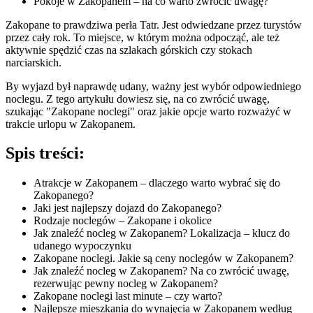
Pokoje w Zakopanem – na co warto zwrócić uwagę?
Zakopane to prawdziwa perła Tatr. Jest odwiedzane przez turystów
przez cały rok. To miejsce, w którym można odpocząć, ale też
aktywnie spędzić czas na szlakach górskich czy stokach
narciarskich.
By wyjazd był naprawdę udany, ważny jest wybór odpowiedniego
noclegu. Z tego artykułu dowiesz się, na co zwrócić uwagę,
szukając
"Zakopane noclegi"
oraz jakie opcje warto rozważyć w
trakcie urlopu w Zakopanem.
Spis treści:
Atrakcje w Zakopanem – dlaczego warto wybrać się do
Zakopanego?
Jaki jest najlepszy dojazd do Zakopanego?
Rodzaje noclegów – Zakopane i okolice
Jak znaleźć nocleg w Zakopanem? Lokalizacja – klucz do
udanego wypoczynku
Zakopane noclegi. Jakie są ceny noclegów w Zakopanem?
Jak znaleźć nocleg w Zakopanem? Na co zwrócić uwagę,
rezerwując pewny nocleg w Zakopanem?
Zakopane noclegi last minute – czy warto?
Najlepsze mieszkania do wynajęcia w Zakopanem według