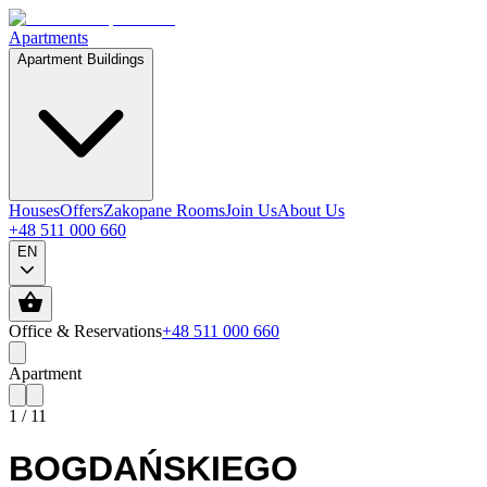
Apartments
Apartment Buildings
Houses
Offers
Zakopane Rooms
Join Us
About Us
+48 511 000 660
EN
Office & Reservations
+48 511 000 660
Apartment
1
/
11
BOGDAŃSKIEGO