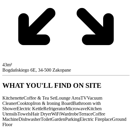
43m²
Bogdańskiego 6E, 34-500 Zakopane
WHAT YOU'LL FIND ON SITE
Kitchenette
Coffee & Tea Set
Lounge Area
TV
Vacuum
Cleaner
Cooktop
Iron & Ironing Board
Bathroom with
Shower
Electric Kettle
Refrigerator
Microwave
Kitchen
Utensils
Towels
Hair Dryer
WiFi
Wardrobe
Terrace
Coffee
Machine
Dishwasher
Toilet
Garden
Parking
Electric Fireplace
Ground
Floor