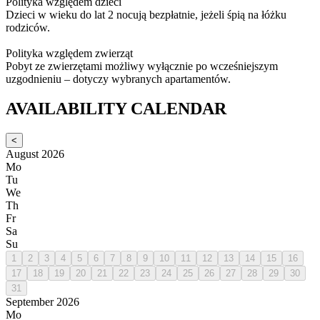
Polityka względem dzieci
Dzieci w wieku do lat 2 nocują bezpłatnie, jeżeli śpią na łóżku
rodziców.
Polityka względem zwierząt
Pobyt ze zwierzętami możliwy wyłącznie po wcześniejszym
uzgodnieniu – dotyczy wybranych apartamentów.
AVAILABILITY CALENDAR
<
August 2026
Mo
Tu
We
Th
Fr
Sa
Su
1
2
3
4
5
6
7
8
9
10
11
12
13
14
15
16
17
18
19
20
21
22
23
24
25
26
27
28
29
30
31
September 2026
Mo