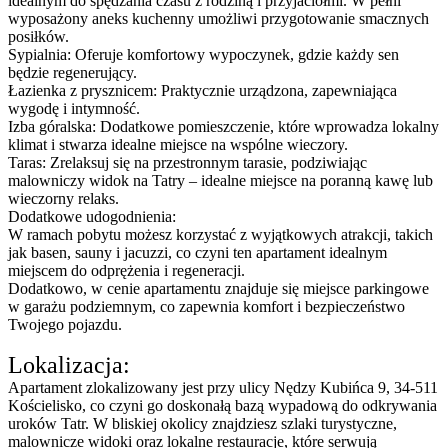
idealnym do spędzania czasu z rodziną i przyjaciółmi. W pełni
wyposażony aneks kuchenny umożliwi przygotowanie smacznych
posiłków.
Sypialnia: Oferuje komfortowy wypoczynek, gdzie każdy sen
będzie regenerujący.
Łazienka z prysznicem: Praktycznie urządzona, zapewniająca
wygodę i intymność.
Izba góralska: Dodatkowe pomieszczenie, które wprowadza lokalny
klimat i stwarza idealne miejsce na wspólne wieczory.
Taras: Zrelaksuj się na przestronnym tarasie, podziwiając
malowniczy widok na Tatry – idealne miejsce na poranną kawę lub
wieczorny relaks.
Dodatkowe udogodnienia:
W ramach pobytu możesz korzystać z wyjątkowych atrakcji, takich
jak basen, sauny i jacuzzi, co czyni ten apartament idealnym
miejscem do odprężenia i regeneracji.
Dodatkowo, w cenie apartamentu znajduje się miejsce parkingowe
w garażu podziemnym, co zapewnia komfort i bezpieczeństwo
Twojego pojazdu.
Lokalizacja:
Apartament zlokalizowany jest przy ulicy Nędzy Kubińca 9, 34-511
Kościelisko, co czyni go doskonałą bazą wypadową do odkrywania
uroków Tatr. W bliskiej okolicy znajdziesz szlaki turystyczne,
malownicze widoki oraz lokalne restauracje, które serwują