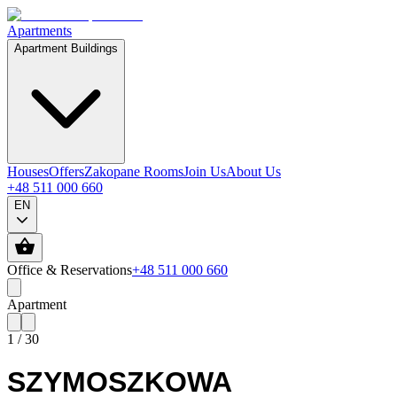
Apartments
Apartment Buildings
Houses
Offers
Zakopane Rooms
Join Us
About Us
+48 511 000 660
EN
Office & Reservations
+48 511 000 660
Apartment
1
/
30
SZYMOSZKOWA