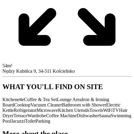
54m²
Nędzy Kubińca 9, 34-511 Kościelisko
WHAT YOU'LL FIND ON SITE
Kitchenette
Coffee & Tea Set
Lounge Area
Iron & Ironing
Board
Cooktop
Vacuum Cleaner
Bathroom with Shower
Electric
Kettle
Refrigerator
Microwave
Kitchen Utensils
Towels
WiFi
TV
Hair
Dryer
Terrace
Wardrobe
Coffee Machine
Dishwasher
Sauna
Swimming
Pool
Jacuzzi
Toilet
Parking
More about the place