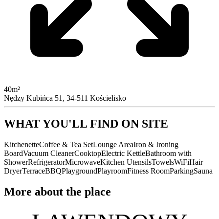
40m²
Nędzy Kubińca 51, 34-511 Kościelisko
WHAT YOU'LL FIND ON SITE
Kitchenette
Coffee & Tea Set
Lounge Area
Iron & Ironing
Board
Vacuum Cleaner
Cooktop
Electric Kettle
Bathroom with
Shower
Refrigerator
Microwave
Kitchen Utensils
Towels
WiFi
Hair
Dryer
Terrace
BBQ
Playground
Playroom
Fitness Room
Parking
Sauna
More about the place