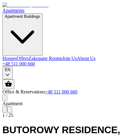
Apartments
Apartment Buildings
Houses
Offers
Zakopane Rooms
Join Us
About Us
+48 511 000 660
EN
Office & Reservations
+48 511 000 660
Apartment
1
/
25
BUTOROWY RESIDENCE
,