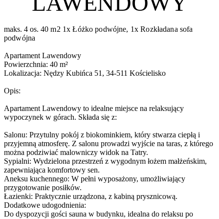
LAWENDOWY
maks. 4 os.
40 m2
1x Łóżko podwójne, 1x Rozkładana sofa
podwójna
Apartament Lawendowy
Powierzchnia: 40 m²
Lokalizacja: Nędzy Kubińca 51, 34-511 Kościelisko
Opis:
Apartament Lawendowy to idealne miejsce na relaksujący
wypoczynek w górach. Składa się z:
Salonu: Przytulny pokój z biokominkiem, który stwarza ciepłą i
przyjemną atmosferę. Z salonu prowadzi wyjście na taras, z którego
można podziwiać malowniczy widok na Tatry.
Sypialni: Wydzielona przestrzeń z wygodnym łożem małżeńskim,
zapewniająca komfortowy sen.
Aneksu kuchennego: W pełni wyposażony, umożliwiający
przygotowanie posiłków.
Łazienki: Praktycznie urządzona, z kabiną prysznicową.
Dodatkowe udogodnienia:
Do dyspozycji gości sauna w budynku, idealna do relaksu po