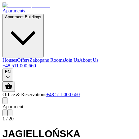
Apartments
Apartment Buildings
Houses
Offers
Zakopane Rooms
Join Us
About Us
+48 511 000 660
EN
Office & Reservations
+48 511 000 660
Apartment
1
/
20
JAGIELLOŃSKA