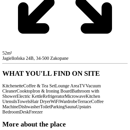
52m²
Jagiellońska 24B, 34-500 Zakopane
WHAT YOU'LL FIND ON SITE
Kitchenette
Coffee & Tea Set
Lounge Area
TV
Vacuum
Cleaner
Cooktop
Iron & Ironing Board
Bathroom with
Shower
Electric Kettle
Refrigerator
Microwave
Kitchen
Utensils
Towels
Hair Dryer
WiFi
Wardrobe
Terrace
Coffee
Machine
Dishwasher
Toilet
Parking
Sauna
Upstairs
Bedroom
Desk
Freezer
More about the place