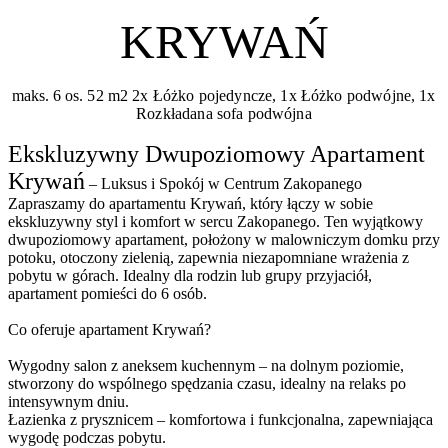
KRYWAŃ
maks. 6 os.
52 m2
2x Łóżko pojedyncze, 1x Łóżko podwójne, 1x
Rozkładana sofa podwójna
Ekskluzywny Dwupoziomowy Apartament
Krywań
– Luksus i Spokój w Centrum Zakopanego
Zapraszamy do apartamentu Krywań, który łączy w sobie
ekskluzywny styl i komfort w sercu Zakopanego. Ten wyjątkowy
dwupoziomowy apartament, położony w malowniczym domku przy
potoku, otoczony zielenią, zapewnia niezapomniane wrażenia z
pobytu w górach. Idealny dla rodzin lub grupy przyjaciół,
apartament pomieści do 6 osób.
Co oferuje apartament Krywań?
Wygodny salon z aneksem kuchennym – na dolnym poziomie,
stworzony do wspólnego spędzania czasu, idealny na relaks po
intensywnym dniu.
Łazienka z prysznicem – komfortowa i funkcjonalna, zapewniająca
wygodę podczas pobytu.