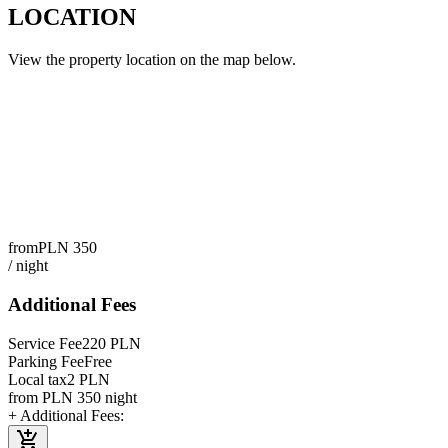
LOCATION
View the property location on the map below.
from
PLN
350
/
night
Additional Fees
Service Fee
220
PLN
Parking Fee
Free
Local tax
2
PLN
from
PLN
350
night
+ Additional Fees
: