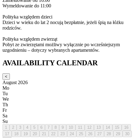
Zameldowanie od 16:00
Wymeldowanie do 11:00
Polityka względem dzieci
Dzieci w wieku do lat 2 nocują bezpłatnie, jeżeli śpią na łóżku
rodziców.
Polityka względem zwierząt
Pobyt ze zwierzętami możliwy wyłącznie po wcześniejszym
uzgodnieniu – dotyczy wybranych apartamentów.
AVAILABILITY CALENDAR
<
August 2026
Mo
Tu
We
Th
Fr
Sa
Su
1
2
3
4
5
6
7
8
9
10
11
12
13
14
15
16
17
18
19
20
21
22
23
24
25
26
27
28
29
30